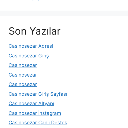
Son Yazılar
Casinosezar Adresi
Casinosezar Giriş
Casinosezar
Casinosezar
Casinosezar
Casinosezar Giriş Sayfası
Casinosezar Altyapı
Casinosezar İnstagram
Casinosezar Canlı Destek