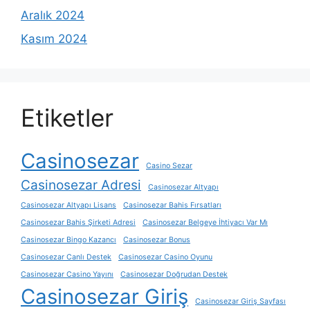
Aralık 2024
Kasım 2024
Etiketler
Casinosezar
Casino Sezar
Casinosezar Adresi
Casinosezar Altyapı
Casinosezar Altyapı Lisans
Casinosezar Bahis Fırsatları
Casinosezar Bahis Şirketi Adresi
Casinosezar Belgeye İhtiyacı Var Mı
Casinosezar Bingo Kazancı
Casinosezar Bonus
Casinosezar Canlı Destek
Casinosezar Casino Oyunu
Casinosezar Casino Yayını
Casinosezar Doğrudan Destek
Casinosezar Giriş
Casinosezar Giriş Sayfası