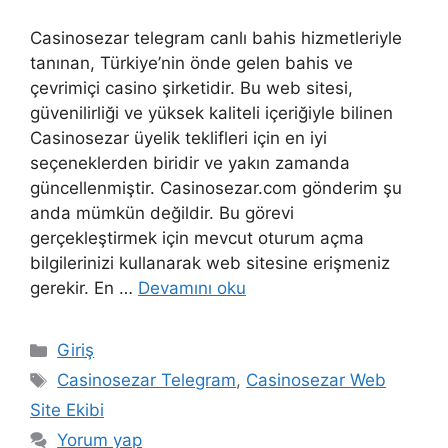
Casinosezar telegram canlı bahis hizmetleriyle
tanınan, Türkiye’nin önde gelen bahis ve
çevrimiçi casino şirketidir. Bu web sitesi,
güvenilirliği ve yüksek kaliteli içeriğiyle bilinen
Casinosezar üyelik teklifleri için en iyi
seçeneklerden biridir ve yakın zamanda
güncellenmiştir. Casinosezar.com gönderim şu
anda mümkün değildir. Bu görevi
gerçekleştirmek için mevcut oturum açma
bilgilerinizi kullanarak web sitesine erişmeniz
gerekir. En …
Devamını oku
Kategoriler
Giriş
Etiketler
Casinosezar Telegram
,
Casinosezar Web
Site Ekibi
Yorum yap