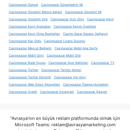
Casinosezar Güncel
Casinosezar Güvenilebilir Mi
Casinosezar Güvenilir Bahsin Adresi
Casinosezar Güvenilir Mi
Casinosezar Güvenilir Site
Casinosezar Hızlı Giriş
Casinosezar Kayıt
Casinosezar Kayıt Aşamaları
Casinosezar Kayıtlı Üyelikler
Casinosezar Kayıt Olma Avantajları
Casino Sezar Kazanç Sağlayın
Casinosezar Kaç Oldu
Casinosezar Lisans Durumu
Casinosezar Mevcut Bağlantı
Casinosezar Mobil Ana Sayfa
Casinosezar Mobil Giriş
Casinosezar Mobil Site
Casinosezar Rulet Oyunu
Casinosezar Spor Bahisleri
Casinosezar TV
Casinosezar Twitter
Casinosezar Twitter Adresi
Casinosezar Twitter Etkinliği
Casinosezar Vip Giriş
Casinosezar Web Sitesi Şikayetleri
Casinosezar Ödeme Hizmetleri
Casinosezar Üyelik
Casinosezar İnstagram
Casinosezar Şikayet
"Avrasya'nın en büyük reklam platformunda olmak için
Microsoft Teams:
reklam@avrasyamarketing.com