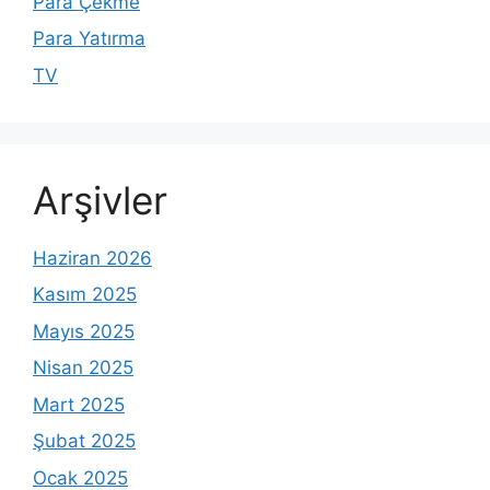
Para Çekme
Para Yatırma
TV
Arşivler
Haziran 2026
Kasım 2025
Mayıs 2025
Nisan 2025
Mart 2025
Şubat 2025
Ocak 2025