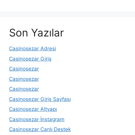
Son Yazılar
Casinosezar Adresi
Casinosezar Giriş
Casinosezar
Casinosezar
Casinosezar
Casinosezar Giriş Sayfası
Casinosezar Altyapı
Casinosezar İnstagram
Casinosezar Canlı Destek