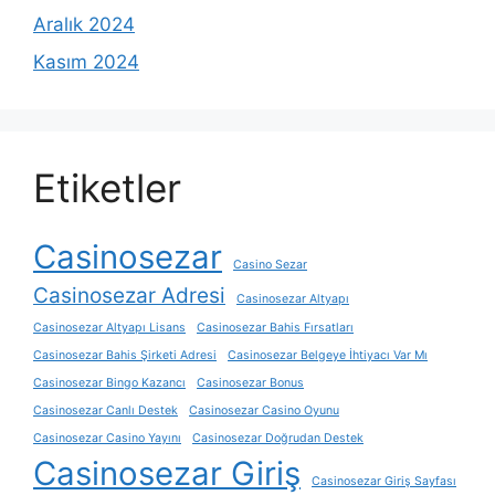
Aralık 2024
Kasım 2024
Etiketler
Casinosezar
Casino Sezar
Casinosezar Adresi
Casinosezar Altyapı
Casinosezar Altyapı Lisans
Casinosezar Bahis Fırsatları
Casinosezar Bahis Şirketi Adresi
Casinosezar Belgeye İhtiyacı Var Mı
Casinosezar Bingo Kazancı
Casinosezar Bonus
Casinosezar Canlı Destek
Casinosezar Casino Oyunu
Casinosezar Casino Yayını
Casinosezar Doğrudan Destek
Casinosezar Giriş
Casinosezar Giriş Sayfası