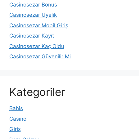
Casinosezar Bonus
Casinosezar Üyelik
Casinosezar Mobil Giriş
Casinosezar Kayıt
Casinosezar Kaç Oldu
Casinosezar Güvenilir Mi
Kategoriler
Bahis
Casino
Giriş