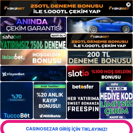
×
CASINOSEZAR GİRİŞ İÇİN TIKLAYINIZ!