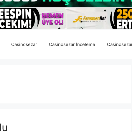
Casinosezar
Casinosezar İnceleme
Casinosezar
du