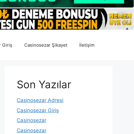
 Giriş
Casinosezar Şikayet
İletişim
Son Yazılar
Casinosezar Adresi
Casinosezar Giriş
Casinosezar
Casinosezar