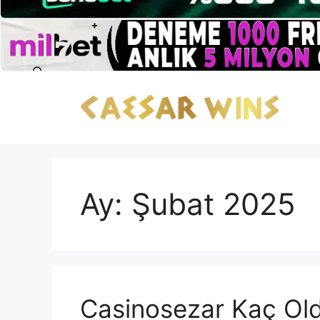
İçeriğe
atla
Ay:
Şubat 2025
Casinosezar Kaç Ol