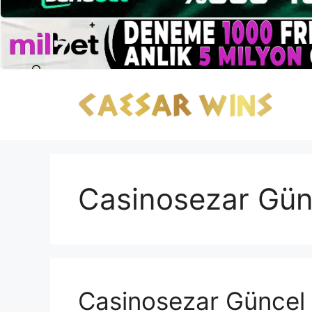
İçeriğe
atla
Casinosezar Günc
Casinosezar Güncel 