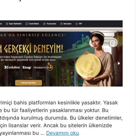
miçi bahis platformları kesinlikle yasaktır. Yasak
e bu tür faaliyetlerin yasaklanması yoktur. Bu
rtdışında kurulmuş durumda. Bu ülkeler denetimler,
çin lisanslar verir. Ancak bu sitelerin ülkenizde
k yayınlanması bu …
Devamını oku