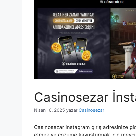
Casinosezar İns
Nisan 10, 2025
yazar
Casinosezar
Casinosezar instagram giriş adresinize gidin.
etmek ve çözüme kavuşturmak için mevcut a