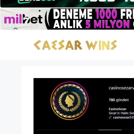
İçeriğe
atla