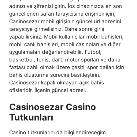
adınızı ve şifrenizi girin. İos cihazınızda en son
güncellenen safari tarayıcısına erişmek için,
Casinosezar mobil girişinin güncel url adresini
tarayıcıya girmelisiniz. Daha sonra giriş
yapabilirsiniz. Mobil kullanıcılar mobil bahisleri,
mobil canlı bahisleri, mobil casinoları ve diğer
uygulamaları değerlendirebilir. Futbol, ​​
basketbol, ​​tenis, dart, motor sporları ve daha
fazlası dahil olmak üzere çeşitli spor dalları için
bahis oluşturma sürecini basitleştirin.
Casinosezar kapalı olmayan açık bahis
ofisleridir. İlçenin güncel adresi.
Casinosezar Casino
Tutkunları
Casino tutkunlarını da bilgilendireceğim.