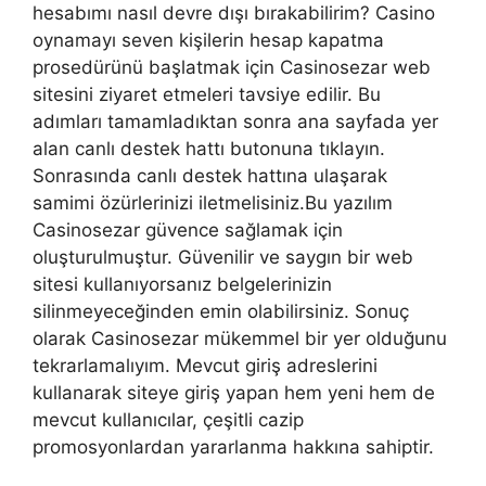
hesabımı nasıl devre dışı bırakabilirim? Casino
oynamayı seven kişilerin hesap kapatma
prosedürünü başlatmak için Casinosezar web
sitesini ziyaret etmeleri tavsiye edilir. Bu
adımları tamamladıktan sonra ana sayfada yer
alan canlı destek hattı butonuna tıklayın.
Sonrasında canlı destek hattına ulaşarak
samimi özürlerinizi iletmelisiniz.Bu yazılım
Casinosezar güvence sağlamak için
oluşturulmuştur. Güvenilir ve saygın bir web
sitesi kullanıyorsanız belgelerinizin
silinmeyeceğinden emin olabilirsiniz. Sonuç
olarak Casinosezar mükemmel bir yer olduğunu
tekrarlamalıyım. Mevcut giriş adreslerini
kullanarak siteye giriş yapan hem yeni hem de
mevcut kullanıcılar, çeşitli cazip
promosyonlardan yararlanma hakkına sahiptir.