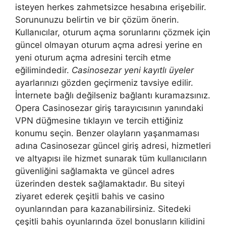
isteyen herkes zahmetsizce hesabına erişebilir.
Sorununuzu belirtin ve bir çözüm önerin.
Kullanıcılar, oturum açma sorunlarını çözmek için
güncel olmayan oturum açma adresi yerine en
yeni oturum açma adresini tercih etme
eğilimindedir.
Casinosezar yeni kayıtlı üyeler
ayarlarınızı gözden geçirmeniz tavsiye edilir.
İnternete bağlı değilseniz bağlantı kuramazsınız.
Opera Casinosezar giriş tarayıcısının yanındaki
VPN düğmesine tıklayın ve tercih ettiğiniz
konumu seçin. Benzer olayların yaşanmaması
adına Casinosezar güncel giriş adresi, hizmetleri
ve altyapısı ile hizmet sunarak tüm kullanıcıların
güvenliğini sağlamakta ve güncel adres
üzerinden destek sağlamaktadır. Bu siteyi
ziyaret ederek çeşitli bahis ve casino
oyunlarından para kazanabilirsiniz. Sitedeki
çeşitli bahis oyunlarında özel bonusların kilidini