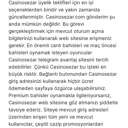
Casinosezar üyelik teklifleri için en iyi
seçeneklerden biridir ve yakın zamanda
güncellenmiştir. Casinosezar.com gönderim şu
anda mümkün değildir. Bu görevi
gerçekleştirmek için mevcut oturum açma
bilgilerinizi kullanarak web sitesine erişmeniz
gerekir. En önemli canlı bahisleri ve maç öncesi
bahisleri oynamak isteyen oyuncular
Casinosezar telegram avantaj sitesini tercih
edebilirler. Çünkü Casinosezar bu işteki en
büyük risktir. Bağlantı butonundan Casinosezar
giriş adresinizi kullanarak hiçbir ücret
ödemeden sayfaya özgürce ulaşabilirsiniz.
Premium bahisler oynamakla ilgileniyorsanız,
Casinosezar web sitesine göz atmanızı şiddetle
tavsiye ederiz. Siteye mevcut giriş adresleri
üzerinden erişen tüm yeni ve mevcut
kullanıcılar, çeşitli cazip promosyonlardan