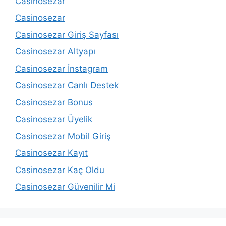
Casinosezar
Casinosezar
Casinosezar Giriş Sayfası
Casinosezar Altyapı
Casinosezar İnstagram
Casinosezar Canlı Destek
Casinosezar Bonus
Casinosezar Üyelik
Casinosezar Mobil Giriş
Casinosezar Kayıt
Casinosezar Kaç Oldu
Casinosezar Güvenilir Mi