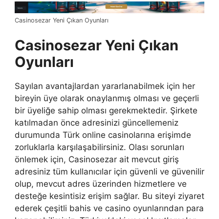
Casinosezar Yeni Çıkan Oyunları
Casinosezar Yeni Çıkan
Oyunları
Sayılan avantajlardan yararlanabilmek için her
bireyin üye olarak onaylanmış olması ve geçerli
bir üyeliğe sahip olması gerekmektedir. Şirkete
katılmadan önce adresinizi güncellemeniz
durumunda Türk online casinolarına erişimde
zorluklarla karşılaşabilirsiniz. Olası sorunları
önlemek için, Casinosezar ait mevcut giriş
adresiniz tüm kullanıcılar için güvenli ve güvenilir
olup, mevcut adres üzerinden hizmetlere ve
desteğe kesintisiz erişim sağlar. Bu siteyi ziyaret
ederek çeşitli bahis ve casino oyunlarından para