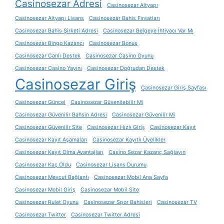
Casinosezar Adresi
Casinosezar Altyapı
Casinosezar Altyapı Lisans
Casinosezar Bahis Fırsatları
Casinosezar Bahis Şirketi Adresi
Casinosezar Belgeye İhtiyacı Var Mı
Casinosezar Bingo Kazancı
Casinosezar Bonus
Casinosezar Canlı Destek
Casinosezar Casino Oyunu
Casinosezar Casino Yayını
Casinosezar Doğrudan Destek
Casinosezar Giriş
Casinosezar Giriş Sayfası
Casinosezar Güncel
Casinosezar Güvenilebilir Mi
Casinosezar Güvenilir Bahsin Adresi
Casinosezar Güvenilir Mi
Casinosezar Güvenilir Site
Casinosezar Hızlı Giriş
Casinosezar Kayıt
Casinosezar Kayıt Aşamaları
Casinosezar Kayıtlı Üyelikler
Casinosezar Kayıt Olma Avantajları
Casino Sezar Kazanç Sağlayın
Casinosezar Kaç Oldu
Casinosezar Lisans Durumu
Casinosezar Mevcut Bağlantı
Casinosezar Mobil Ana Sayfa
Casinosezar Mobil Giriş
Casinosezar Mobil Site
Casinosezar Rulet Oyunu
Casinosezar Spor Bahisleri
Casinosezar TV
Casinosezar Twitter
Casinosezar Twitter Adresi